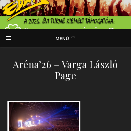
MENÜ ˇˇ
Aréna’26 – Varga László
Page