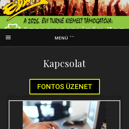
MENÜ ˇˇ
Kapcsolat
FONTOS ÜZENET