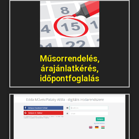
Műsorrendelés,
árajánlatkérés,
időpontfoglalás