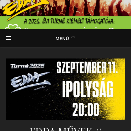
MENÜ ˇˇ
EDDA MŰVEK //