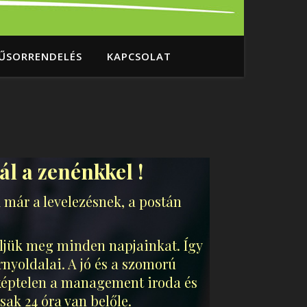
ŰSORRENDELÉS
KAPCSOLAT
l a zenénkkel !
k már a levelezésnek, a postán
éljük meg minden napjainkat. Így
nyoldalai. A jó és a szomorú
képtelen a management iroda és
sak 24 óra van belőle.