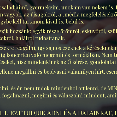
aládjaim”, gyermekeim, unokám van nekem is. I
ton vagyok, az újságokról, a „média megfelelésekrő
be kell tartanom kívül is, belül is.
kezik hozzánk: egyik része örömről, esküvőről, szü
okról, halálról tudósítanak.
zekre reagálni, így sajnos ezeknek a kéréseknek
ig koncerten való megemlítés formájában. Nem tu
réseket, hisz mindenkinek az Ő kérése, gondolatai
kellene megállni és beolvasni valamilyen hírt,
lni, és én nem tudok mindenhol ott lenni, de
fogalmazni, megírni és válaszolni mindent, amit 
T, EZT TUDJUK ADNI ÉS A DALAINKAT, D