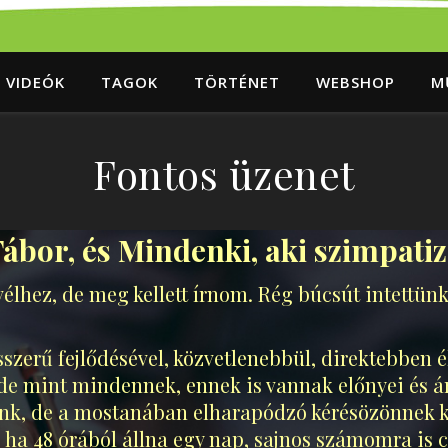
VIDEÓK
TAGOK
TÖRTÉNET
WEBSHOP
M
Fontos üzenet
or, és Mindenki, aki szimpatizá
vélhez, de meg kellett írnom. Rég búcsút intettün
szerű fejlődésével, közvetlenebbül, direktebben 
 de mint mindennek, ennek is vannak előnyei és ár
ánk, de a mostanában elharapódzó kérésözönnek 
 ha 48 órából állna egy nap, sajnos számomra is c