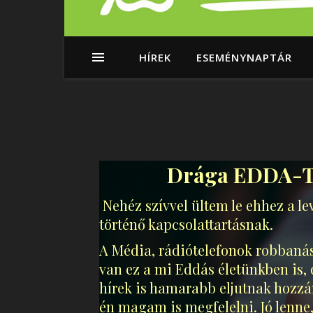
HÍREK
ESEMÉNYNAPTÁR
Drága EDDA-Táb
Nehéz szívvel ültem le ehhez a le
történő kapcsolattartásnak.
A Média, rádiótelefonok robbanás
van ez a mi Eddás életünkben is,
hírek is hamarabb eljutnak hozz
én magam is megfelelni. Jó lenne,