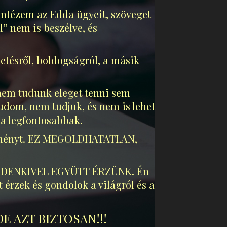
ntézem az Edda ügyeit, szöveget
l” nem is beszélve, és
letésről, boldogságról, a másik
 nem tudunk eleget tenni sem
dom, nem tudjuk, és nem is lehet
 a legfontosabbak.
 eseményt. EZ MEGOLDHATATLAN,
 MINDENKIVEL EGYÜTT ÉRZÜNK. Én
érzek és gondolok a világról és a
E AZT BIZTOSAN!!!