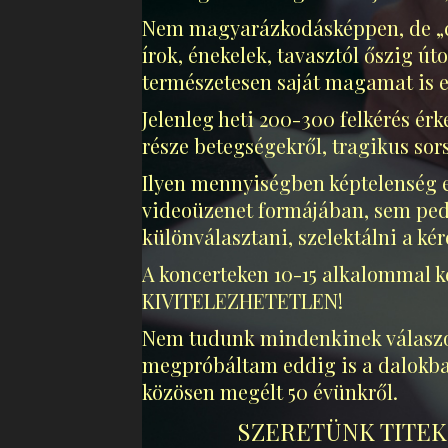
Nem magyarázkodásképpen, de „cs
írok, énekelek, tavasztól őszig ú
természetesen saját magamat is egy
Jelenleg heti 200-300 felkérés ér
része betegségekről, tragikus sors
Ilyen mennyiségben képtelenség e
videoüzenet formájában, sem ped
különválasztani, szelektálni a ké
A koncerteken 10-15 alkalommal 
KIVITELEZHETETLEN!
Nem tudunk mindenkinek válaszo
megpróbáltam eddig is a dalokba 
közösen megélt 50 évünkről.
SZERETÜNK TITEKE