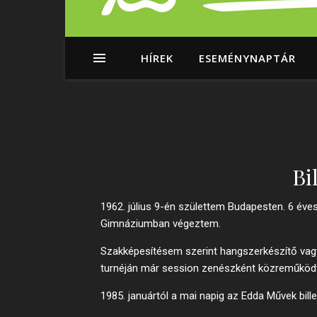
HÍREK
ESEMÉNYNAPTÁR
Bi
1962. július 9-én születtem Budapesten. 6 év
Gimnáziumban végeztem.
Szakképesítésem szerint hangszerkészítő vag
turnéján már session zenészként közreműköd
1985. januártól a mai napig az Edda Művek bil