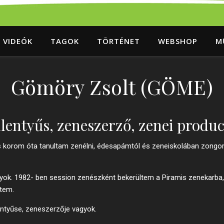
VIDEÓK
TAGOK
TÖRTÉNET
WEBSHOP
M
Gömöry Zsolt (GÖME)
llentyűs, zeneszerző, zenei produc
es korom óta tanultam zenélni, édesapámtól és zeneiskolában zongor
yok. 1982- ben session zenészként bekerültem a Piramis zenekarba,
tem.
lentyűse, zeneszerzője vagyok.