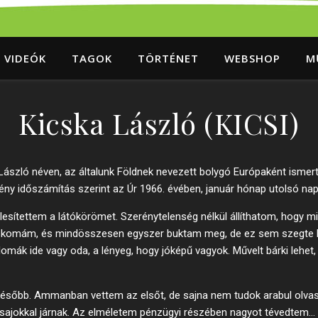
VIDEÓK
TAGOK
TÖRTÉNET
WEBSHOP
M
Kicska László (KICSI)
László néven, az általunk Földnek nevezett bolygó Európaként isme
y időszámítás szerint az Úr 1966. évében, január hónap utolsó nap
élesítettem a látókörömet. Szerénytelenség nélkül állíthatom, hogy m
 kiskomám, és mindösszesen egyszer buktam meg, de ez sem szegte
mák ide vagy oda, a lényeg, hogy jóképű vagyok. Művelt bárki lehet, 
később. Ammanban vettem az elsőt, de sajna nem tudok arabul olvasn
jokkal járnak. Az elméletem pénzügyi részében nagyot tévedtem… M