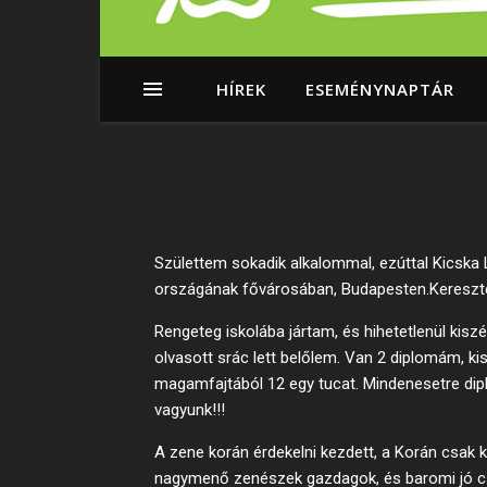
HÍREK
ESEMÉNYNAPTÁR
Születtem sokadik alkalommal, ezúttal Kicska 
országának fővárosában, Budapesten.Keresztén
Rengeteg iskolába jártam, és hihetetlenül kisz
olvasott srác lett belőlem. Van 2 diplomám,
magamfajtából 12 egy tucat. Mindenesetre diplo
vagyunk!!!
A zene korán érdekelni kezdett, a Korán csak 
nagymenő zenészek gazdagok, és baromi jó csa