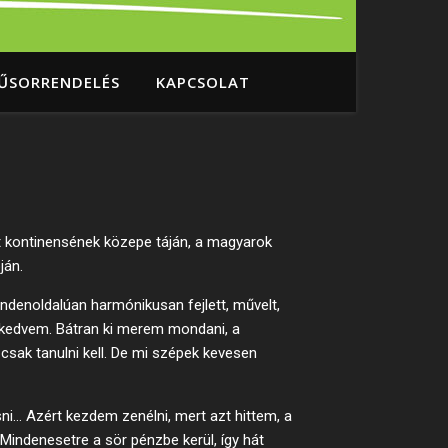
ŰSORRENDELÉS
KAPCSOLAT
rt kontinensének közepe táján, a magyarok
ján.
indenoldalúan harmónikusan fejlett, művelt,
 kedvem. Bátran ki merem mondani, a
csak tanulni kell. De mi szépek kevesen
i… Azért kezdem zenélni, mert azt hittem, a
indenesetre a sör pénzbe kerül, így hát