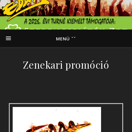
MENÜ ˇˇ
Zenekari promóció