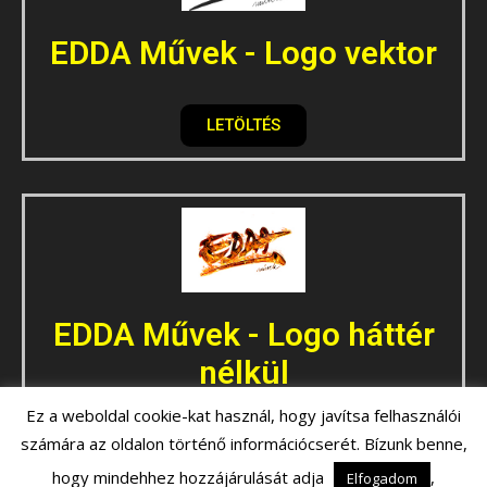
EDDA Művek - Logo vektor
LETÖLTÉS
EDDA Művek - Logo háttér
nélkül
Ez a weboldal cookie-kat használ, hogy javítsa felhasználói
számára az oldalon történő információcserét. Bízunk benne,
LETÖLTÉS
hogy mindehhez hozzájárulását adja
,
Elfogadom